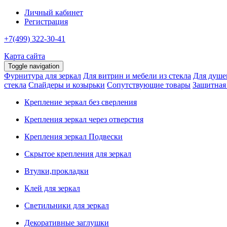
Личный кабинет
Регистрация
+7(499) 322-30-41
Карта сайта
Toggle navigation
Фурнитура для зеркал
Для витрин и мебели из стекла
Для душе
стекла
Спайдеры и козырьки
Сопутствующие товары
Защитная
Крепление зеркал без сверления
Крепления зеркал через отверстия
Крепления зеркал Подвески
Скрытое крепления для зеркал
Втулки,прокладки
Клей для зеркал
Светильники для зеркал
Декоративные заглушки