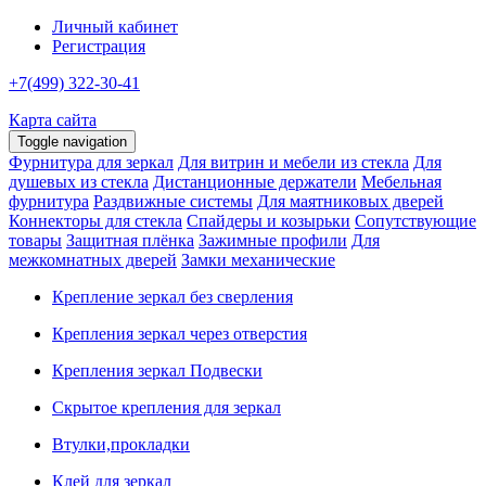
Личный кабинет
Регистрация
+7(499) 322-30-41
Карта сайта
Toggle navigation
Фурнитура для зеркал
Для витрин и мебели из стекла
Для
душевых из стекла
Дистанционные держатели
Мебельная
фурнитура
Раздвижные системы
Для маятниковых дверей
Коннекторы для стекла
Спайдеры и козырьки
Сопутствующие
товары
Защитная плёнка
Зажимные профили
Для
межкомнатных дверей
Замки механические
Крепление зеркал без сверления
Крепления зеркал через отверстия
Крепления зеркал Подвески
Скрытое крепления для зеркал
Втулки,прокладки
Клей для зеркал