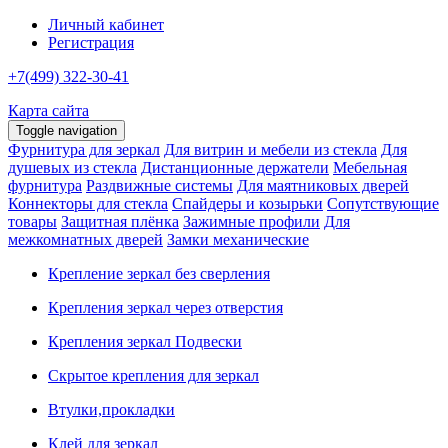
Личный кабинет
Регистрация
+7(499) 322-30-41
Карта сайта
Toggle navigation
Фурнитура для зеркал
Для витрин и мебели из стекла
Для
душевых из стекла
Дистанционные держатели
Мебельная
фурнитура
Раздвижные системы
Для маятниковых дверей
Коннекторы для стекла
Спайдеры и козырьки
Сопутствующие
товары
Защитная плёнка
Зажимные профили
Для
межкомнатных дверей
Замки механические
Крепление зеркал без сверления
Крепления зеркал через отверстия
Крепления зеркал Подвески
Скрытое крепления для зеркал
Втулки,прокладки
Клей для зеркал