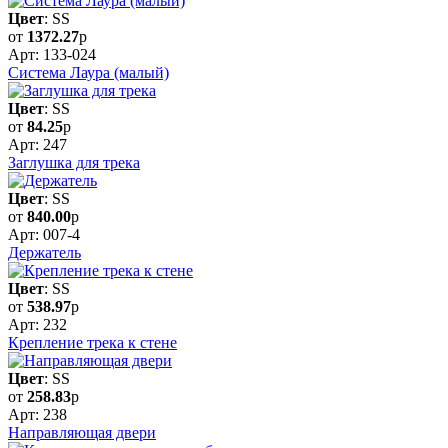
Цвет
: SS
от
1372.27
р
Арт: 133-024
Система Лаура (малый)
Цвет
: SS
от
84.25
р
Арт: 247
Заглушка для трека
Цвет
: SS
от
840.00
р
Арт: 007-4
Держатель
Цвет
: SS
от
538.97
р
Арт: 232
Крепление трека к стене
Цвет
: SS
от
258.83
р
Арт: 238
Направляющая двери