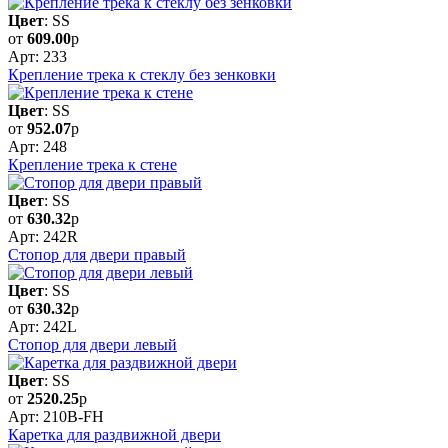
Цвет
: SS
от
609.00
р
Арт: 233
Крепление трека к стеклу без зенковки
Цвет
: SS
от
952.07
р
Арт: 248
Крепление трека к стене
Цвет
: SS
от
630.32
р
Арт: 242R
Стопор для двери правый
Цвет
: SS
от
630.32
р
Арт: 242L
Стопор для двери левый
Цвет
: SS
от
2520.25
р
Арт: 210B-FH
Каретка для раздвижной двери