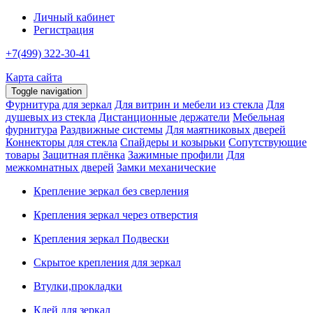
Личный кабинет
Регистрация
+7(499) 322-30-41
Карта сайта
Toggle navigation
Фурнитура для зеркал
Для витрин и мебели из стекла
Для
душевых из стекла
Дистанционные держатели
Мебельная
фурнитура
Раздвижные системы
Для маятниковых дверей
Коннекторы для стекла
Спайдеры и козырьки
Сопутствующие
товары
Защитная плёнка
Зажимные профили
Для
межкомнатных дверей
Замки механические
Крепление зеркал без сверления
Крепления зеркал через отверстия
Крепления зеркал Подвески
Скрытое крепления для зеркал
Втулки,прокладки
Клей для зеркал