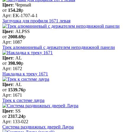
Цвет
: Черный
от
154.28
р
Арт: EK-1707-4-1
Заглушка для профиля 1671 левая
Цвет
: ALPSS
от
2008.69
р
Арт: 1087
Трек алюминиевый с держателем неподвижной панели
Цвет
: AL
от
398.90
р
Арт: 1672
Накладка к треку 1671
Цвет
: AL
от
1539.76
р
Арт: 1671
Трек к системе лаура
Цвет
: SS
от
2317.24
р
Арт: 133-022
Система раздвижных дверей Лаура