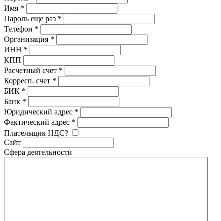
Имя
*
Пароль еще раз
*
Телефон
*
Организация
*
ИНН
*
КПП
Расчетный счет
*
Корресп. счет
*
БИК
*
Банк
*
Юридический адрес
*
Фактический адрес
*
Плательщик НДС?
Сайт
Сфера деятельности