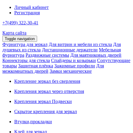
Личный кабинет
Регистрация
+7(499) 322-30-41
Карта сайта
Toggle navigation
Фурнитура для зеркал
Для витрин и мебели из стекла
Для
душевых из стекла
Дистанционные держатели
Мебельная
фурнитура
Раздвижные системы
Для маятниковых дверей
Коннекторы для стекла
Спайдеры и козырьки
Сопутствующие
товары
Защитная плёнка
Зажимные профили
Для
межкомнатных дверей
Замки механические
Крепление зеркал без сверления
Крепления зеркал через отверстия
Крепления зеркал Подвески
Скрытое крепления для зеркал
Втулки,прокладки
Клей для зеркал