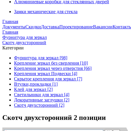
Алюминиевые коробки для стеклянных дверей
Замки механические для стекла
Главная
Документы
Скидки
Доставка
Проектирование
Вакансии
Контакт
Главная
Фурнитура для зеркал
Скотч двухсторонний
Категории
Фурнитура для зеркал [98]
Крепление зеркал без сверления [10]
Крепления зеркал через отверстия [66]
Крепления зеркал Подвески [4]
Скрытое крепления для зеркал [7]
Втулки,прокладки [1]
Клей для зеркал [2]
Светильники для зеркал [4]
Декоративные заглушки [2]
Скотч двухсторонний [2]
Скотч двухсторонний
2 позиции