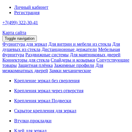
Личный кабинет
Регистрация
+7(499) 322-30-41
Карта сайта
Toggle navigation
Фурнитура для зеркал
Для витрин и мебели из стекла
Для
душевых из стекла
Дистанционные держатели
Мебельная
фурнитура
Раздвижные системы
Для маятниковых дверей
Коннекторы для стекла
Спайдеры и козырьки
Сопутствующие
товары
Защитная плёнка
Зажимные профили
Для
межкомнатных дверей
Замки механические
Крепление зеркал без сверления
Крепления зеркал через отверстия
Крепления зеркал Подвески
Скрытое крепления для зеркал
Втулки,прокладки
Клей для зеркал