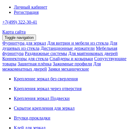
Личный кабинет
Регистрация
+7(499) 322-30-41
Карта сайта
Toggle navigation
Фурнитура для зеркал
Для витрин и мебели из стекла
Для
душевых из стекла
Дистанционные держатели
Мебельная
фурнитура
Раздвижные системы
Для маятниковых дверей
Коннекторы для стекла
Спайдеры и козырьки
Сопутствующие
товары
Защитная плёнка
Зажимные профили
Для
межкомнатных дверей
Замки механические
Крепление зеркал без сверления
Крепления зеркал через отверстия
Крепления зеркал Подвески
Скрытое крепления для зеркал
Втулки,прокладки
Клей для зеркал